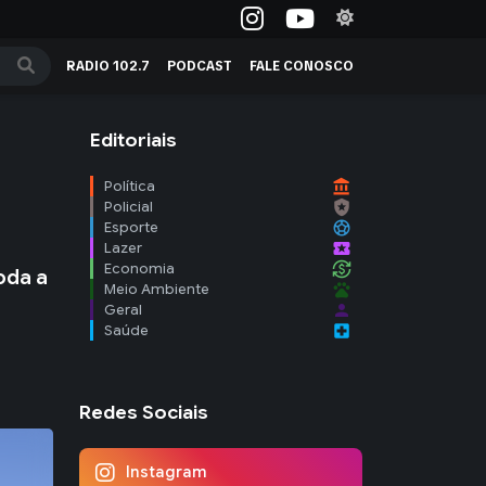
RADIO 102.7
PODCAST
FALE CONOSCO
Editoriais
account_balance
Política
local_police
Policial
sports_soccer
Esporte
local_activity
Lazer
currency_exchange
Economia
oda a
pets
Meio Ambiente
person
Geral
local_hospital
Saúde
Redes Sociais
Instagram