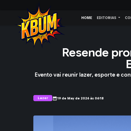
HOME
EDITORIAS
CO
Resende pro
Evento vai reunir lazer, esporte e c
Lazer
calendar_month
19 de May de 2026 às 06:18