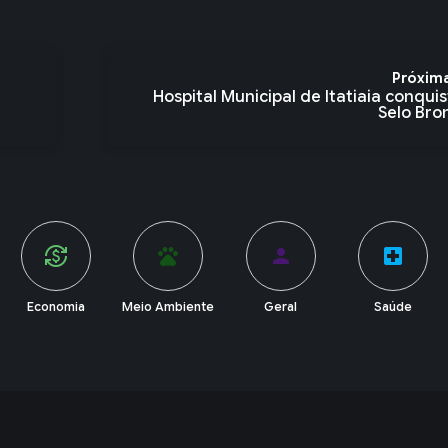
Próxim
Hospital Municipal de Itatiaia conqui
Selo Bron
pets
person
local_hospital
account_balance
Meio Ambiente
Geral
Saúde
Política