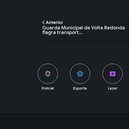
Anterior
Guarda Municipal de Volta Redonda
flagra transport...
local_police
sports_soccer
local_activity
currency_exchange
Policial
Esporte
Lazer
Economia