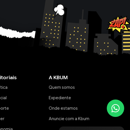
itoriais
A KBUM
ítica
Quem somos
icial
Expediente
porte
Onde estamos
zer
Anuncie com a Kbum
onomia