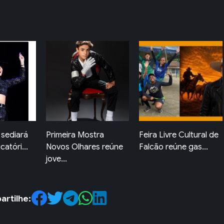
tra
Feira Livre Cultural de
FeirArte de Quatis
es reúne
Falcão reúne gas...
movimenta o Centro
co...
rtilhe: