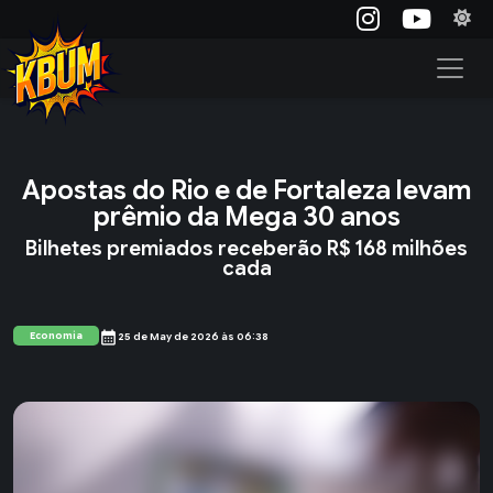
Apostas do Rio e de Fortaleza levam
prêmio da Mega 30 anos
Bilhetes premiados receberão R$ 168 milhões
cada
calendar_month
Economia
25 de May de 2026 às 06:38