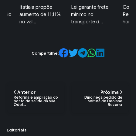
ta
Itatiaia propõe
Lei garante frete
Comér
rêmio
aumento de 11,11%
mínimo no
Redon
no val...
transporte d...
horári
Compartilhe:
Anterior
Próxima
Reforma e ampliação do
Dino nega pedido de
posto de saúde da Vila
soltura de Deolane
Odet...
Bezerra
Editoriais