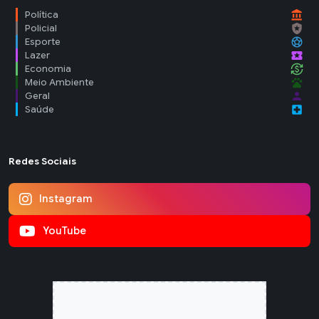
account_balance
Política
local_police
Policial
sports_soccer
Esporte
local_activity
Lazer
currency_exchange
Economia
pets
Meio Ambiente
person
Geral
local_hospital
Saúde
Redes Sociais
Instagram
YouTube