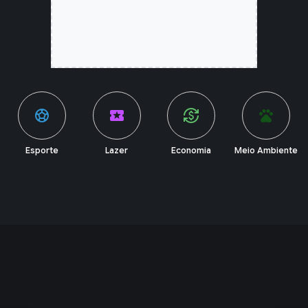
sports_soccer
local_activity
currency_exchange
pets
Esporte
Lazer
Economia
Meio Ambiente