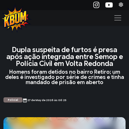
Dupla suspeita de furtos é presa
após ação integrada entre Semop e
Polícia Civil em Volta Redonda
Homens foram detidos no bairro Retiro; um
deles é investigado por série de crimes e tinha
mandado de prisão em aberto
calendar_month
Policial
27 de May de 2026 às 06:25