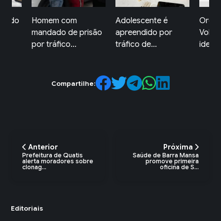
Adolescente é
Ordem Pública de
Suspe
risão
apreendido por
Volta Redonda
super
tráfico de...
identific...
preso.
Compartilhe:
Anterior
Próxima
Prefeitura de Quatis
Saúde de Barra Mansa
alerta moradores sobre
promove primeira
clonag...
oficina de S...
Editoriais