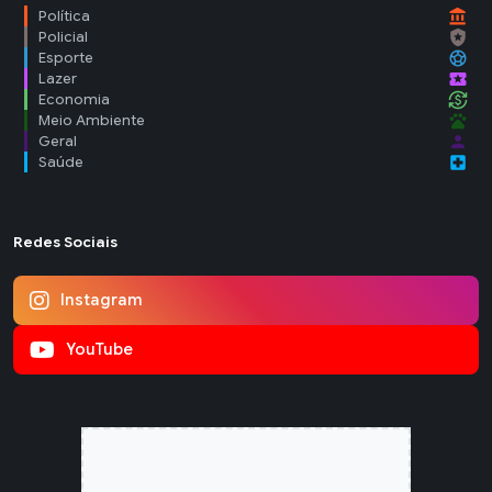
account_balance
Política
local_police
Policial
sports_soccer
Esporte
local_activity
Lazer
currency_exchange
Economia
pets
Meio Ambiente
person
Geral
local_hospital
Saúde
Redes Sociais
Instagram
YouTube