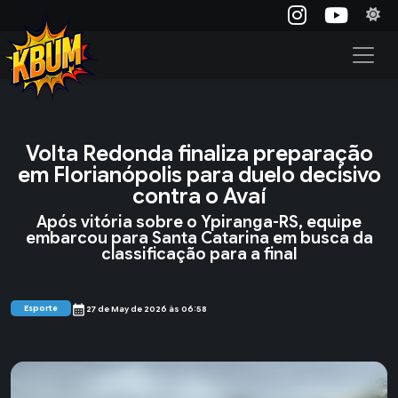
Volta Redonda finaliza preparação
em Florianópolis para duelo decisivo
contra o Avaí
Após vitória sobre o Ypiranga-RS, equipe
embarcou para Santa Catarina em busca da
classificação para a final
calendar_month
Esporte
27 de May de 2026 às 06:58