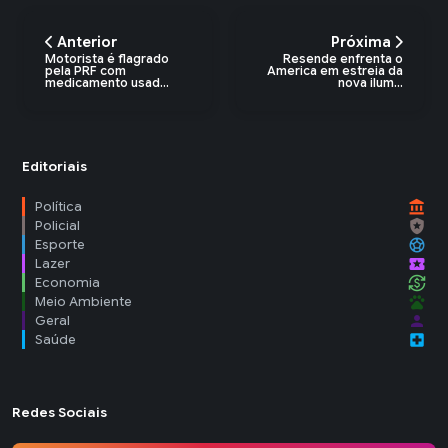
Anterior
Próxima
Motorista é flagrado
Resende enfrenta o
pela PRF com
America em estreia da
medicamento usad...
nova ilum...
Editoriais
account_balance
Política
local_police
Policial
sports_soccer
Esporte
local_activity
Lazer
currency_exchange
Economia
pets
Meio Ambiente
person
Geral
local_hospital
Saúde
Redes Sociais