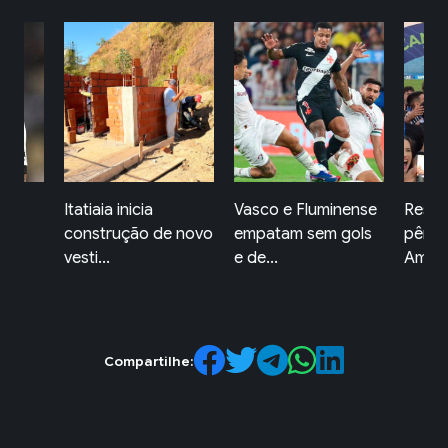
o
Itatiaia inicia
Vasco e Fluminense
Resen
construção de novo
empatam sem gols
pênalt
..
vesti...
e de...
Americ
Compartilhe: