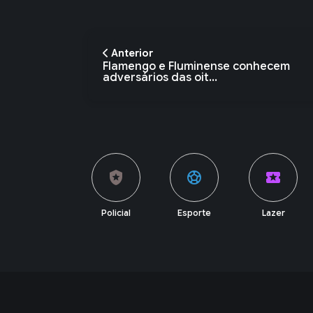
Anterior
Flamengo e Fluminense conhecem
adversários das oit...
local_police
sports_soccer
local_activity
currency_exchange
Policial
Esporte
Lazer
Economia