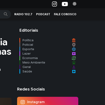
RADIO 102.7
PODCAST
FALE CONOSCO
Editoriais
ia
account_balance
Política
local_police
Policial
mas
sports_soccer
Esporte
local_activity
Lazer
currency_exchange
Economia
pets
Meio Ambiente
person
Geral
a
local_hospital
Saúde
Redes Sociais
Instagram