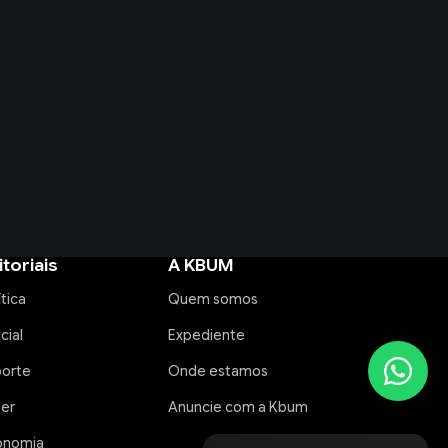
itoriais
A KBUM
ítica
Quem somos
icial
Expediente
porte
Onde estamos
zer
Anuncie com a Kbum
onomia