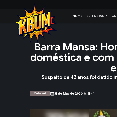
HOME
EDITORIAS
CO
Barra Mansa: Ho
doméstica e com 
e
Suspeito de 42 anos foi detido 
Policial
calendar_month
31 de May de 2026 às 11:44