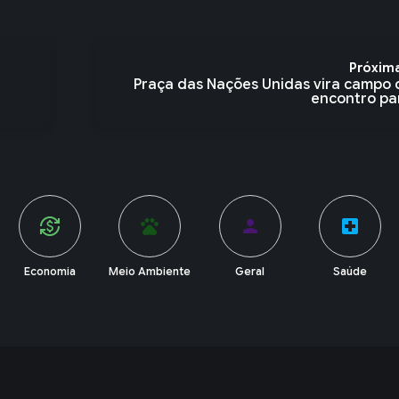
Próxim
Praça das Nações Unidas vira campo 
encontro par
pets
person
local_hospital
account_balance
Meio Ambiente
Geral
Saúde
Política