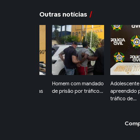
Outras notícias
mem com mandado
Adolescente é
Ordem Públi
 prisão por tráfico...
apreendido por
Volta Redon
tráfico de...
identific...
Compa