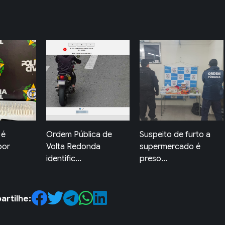
ca de
Suspeito de furto a
Jovem e mulher ficam
da
supermercado é
feridos após ataque...
preso...
rtilhe: