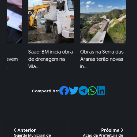
Saae-BM inicia obra
Obras na Serra das
Secre
evem
de drenagem na
Araras terão novas
Ordem
Vila...
in...
Mangar
Compartilhe:
Anterior
Próxima
Guarda Municipal de
Ação da Prefeitura de