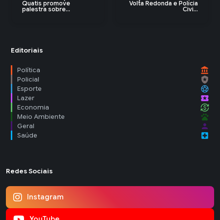
Quatis promove
Volta Redonda e Polícia
palestra sobre...
Civi...
Editoriais
account_balance
Política
local_police
Policial
sports_soccer
Esporte
local_activity
Lazer
currency_exchange
Economia
pets
Meio Ambiente
person
Geral
local_hospital
Saúde
Redes Sociais
Instagram
YouTube