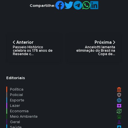
Compartilhe:
Anterior
Próxima
Passeio Histórico
Ancelotti lamenta
celebra os 178 anos de
eliminação do Brasil na
Resende c...
Copa de...
Editoriais
account_balance
Política
local_police
Policial
sports_soccer
Esporte
local_activity
Lazer
currency_exchange
Economia
pets
Meio Ambiente
person
Geral
local_hospital
Saúde