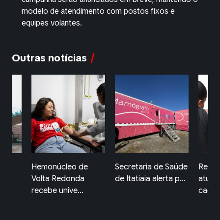
modelo de atendimento com postos fixos e
equipes volantes.
Outras notícias
de
Secretaria de Saúde
Resende reforça
Resen
a
de Itatiaia alerta p...
atualização da
carre
caderneta...
mul...