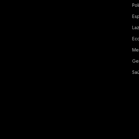
Pol
Es
La
Ec
Me
Ge
Sa