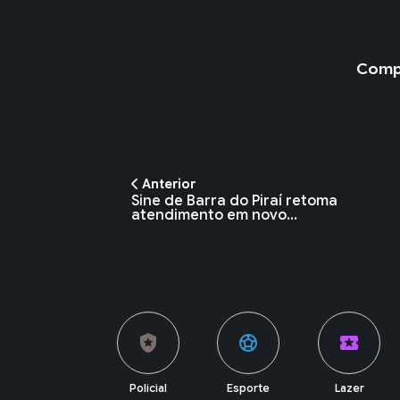
Compa
Anterior
Sine de Barra do Piraí retoma
atendimento em novo...
local_police
sports_soccer
local_activity
currency_exchange
Policial
Esporte
Lazer
Economia