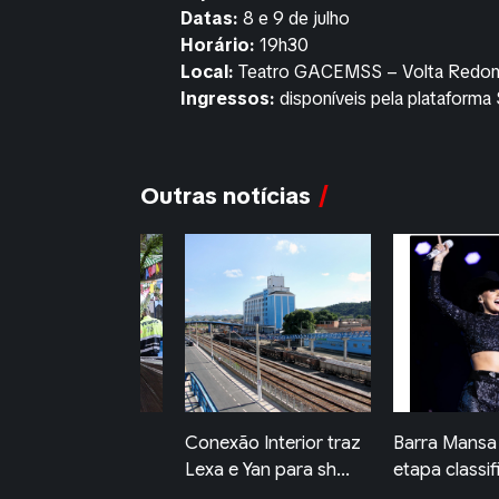
Datas:
8 e 9 de julho
Horário:
19h30
Local:
Teatro GACEMSS – Volta Redon
Ingressos:
disponíveis pela plataforma
Outras notícias
nexão Interior traz
Barra Mansa sediará
Primeira Mos
xa e Yan para sh...
etapa classificatóri...
Novos Olhar
jove...