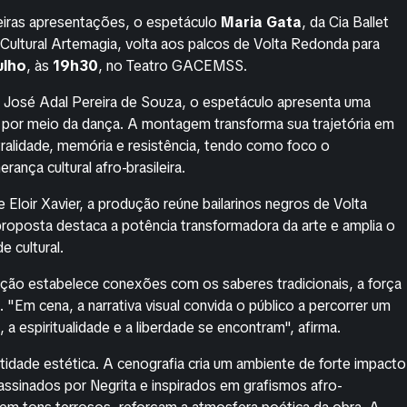
eiras apresentações, o espetáculo
Maria Gata
, da Cia Ballet
ultural Artemagia, volta aos palcos de Volta Redonda para
ulho
, às
19h30
, no Teatro GACEMSS.
e José Adal Pereira de Souza, o espetáculo apresenta uma
por meio da dança. A montagem transforma sua trajetória em
tralidade, memória e resistência, tendo como foco o
ança cultural afro-brasileira.
 Eloir Xavier, a produção reúne bailarinos negros de Volta
proposta destaca a potência transformadora da arte e amplia o
e cultural.
iação estabelece conexões com os saberes tradicionais, a força
ra. "Em cena, a narrativa visual convida o público a percorrer um
, a espiritualidade e a liberdade se encontram", afirma.
dade estética. A cenografia cria um ambiente de forte impacto
, assinados por Negrita e inspirados em grafismos afro-