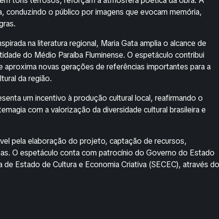
em tons terrosos, reforçam a atmosfera poética da obra. A
iva, conduzindo o público por imagens que evocam memória,
gras.
pirada na literatura regional,
Maria Gata
amplia o alcance de
ntidade do Médio Paraíba Fluminense. O espetáculo contribui
e aproxima novas gerações de referências importantes para a
ural da região.
nta um incentivo à produção cultural local, reafirmando o
agia com a valorização da diversidade cultural brasileira e
vel pela elaboração do projeto, captação de recursos,
tas. O espetáculo conta com patrocínio do Governo do Estado
ia de Estado de Cultura e Economia Criativa (SECEC), através d