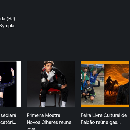
da (RJ)
 Sympla.
tra
Feira Livre Cultural de
FeirArte de Quatis
es reúne
Falcão reúne gas...
movimenta o Centro
co...