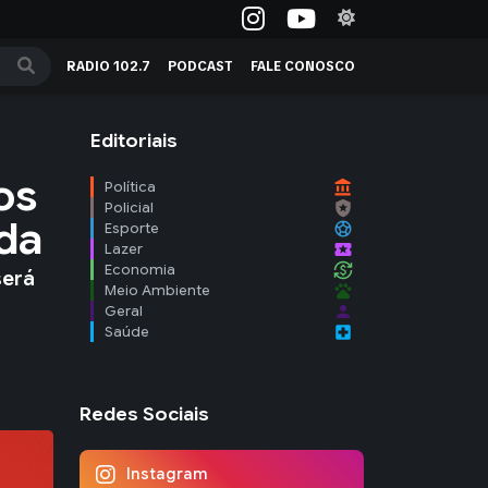
RADIO 102.7
PODCAST
FALE CONOSCO
Editoriais
os
account_balance
Política
local_police
Policial
da
sports_soccer
Esporte
local_activity
Lazer
currency_exchange
Economia
será
pets
Meio Ambiente
person
Geral
local_hospital
Saúde
Redes Sociais
Instagram