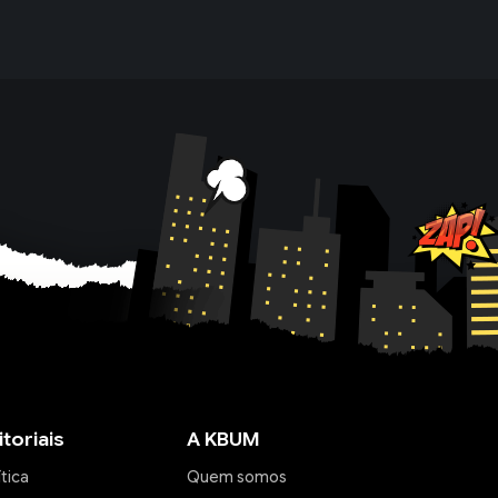
itoriais
A KBUM
ítica
Quem somos