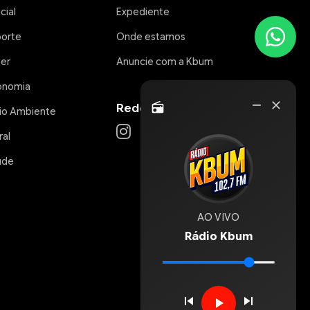
icial
Expediente
porte
Onde estamos
zer
Anuncie com a Kbum
onomia
Rádio
remove
close
Redes Sociais
radio
io Ambiente
Online
ral
úde
AO VIVO
Rádio Kbum
skip_previous
skip_next
play_arrow