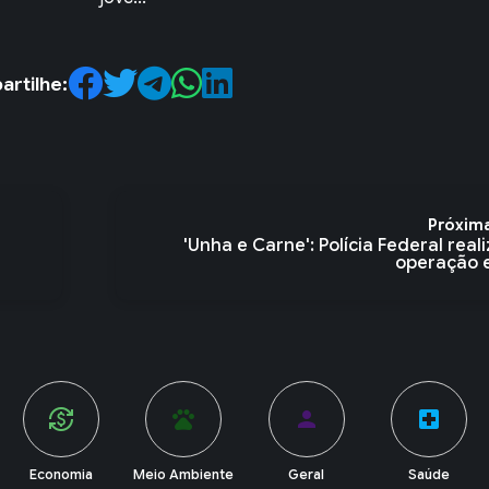
rtilhe:
Próxim
'Unha e Carne': Polícia Federal real
operação e
pets
person
local_hospital
account_balance
Meio Ambiente
Geral
Saúde
Política