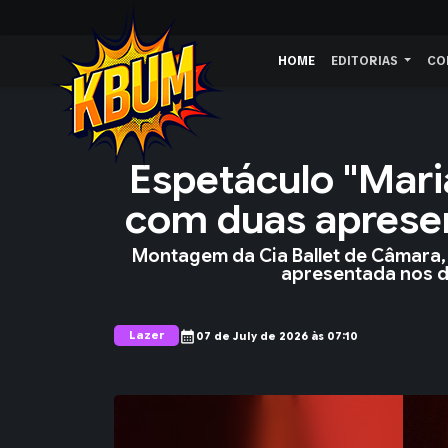
HOME
EDITORIAS
CO
Espetáculo "Mari
com duas aprese
Montagem da Cia Ballet de Câmara, 
apresentada nos di
Lazer
calendar_month
07 de July de 2026 às 07:10