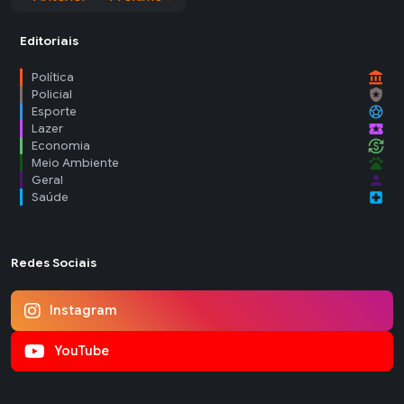
Editoriais
account_balance
Política
local_police
Policial
sports_soccer
Esporte
local_activity
Lazer
currency_exchange
Economia
pets
Meio Ambiente
person
Geral
local_hospital
Saúde
Redes Sociais
Instagram
YouTube