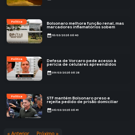
Política
Bolsonaro melhora função renal, mas
marcadores inflamatórios sobem
calendar_month
16/03/2026 06:40
Política
Defesa de Vorcaro pede acesso à
perícia de celulares apreendidos
calendar_month
09/03/2026 06:38
Política
STF mantém Bolsonaro preso e
rejeita pedido de prisão domiciliar
calendar_month
06/03/2026 06:41
« Anterior
Próximo »