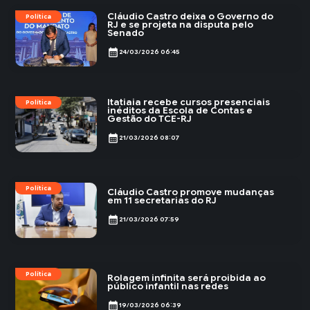
Cláudio Castro deixa o Governo do
Política
RJ e se projeta na disputa pelo
Senado
calendar_month
24/03/2026 06:45
Itatiaia recebe cursos presenciais
Política
inéditos da Escola de Contas e
Gestão do TCE-RJ
calendar_month
21/03/2026 08:07
Política
Cláudio Castro promove mudanças
em 11 secretarias do RJ
calendar_month
21/03/2026 07:59
Política
Rolagem infinita será proibida ao
público infantil nas redes
calendar_month
19/03/2026 06:39