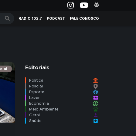
RADIO 102.7
PODCAST
FALE CONOSCO
Editoriais
cial
account_balance
Política
local_police
Policial
sports_soccer
Esporte
local_activity
Lazer
currency_exchange
Economia
pets
Meio Ambiente
person
Geral
local_hospital
Saúde