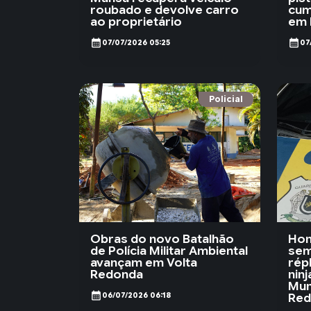
roubado e devolve carro
cum
ao proprietário
em 
calendar_month
calendar_month
07/07/2026 05:25
07
Policial
Obras do novo Batalhão
Hom
de Polícia Militar Ambiental
sem
avançam em Volta
répl
Redonda
nin
Mun
calendar_month
Red
06/07/2026 06:18