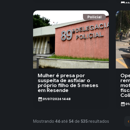
calendar_month
03
Policial
Mulher é presa por
Ope
suspeita de asfixiar o
rem
próprio filho de 5 meses
mot
em Resende
fis
Col
calendar_month
01/07/2026 14:48
calendar_month
01
‹
Mostrando
46
até
54
de
535
resultados