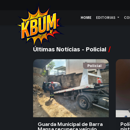
HOME
EDITORIAS
CO
Últimas Notícias - Policial
Policial
Guarda Municipal de Barra
Polí
Mansa recupera veículo
pis