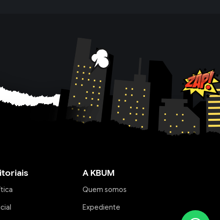
itoriais
A KBUM
ítica
Quem somos
icial
Expediente