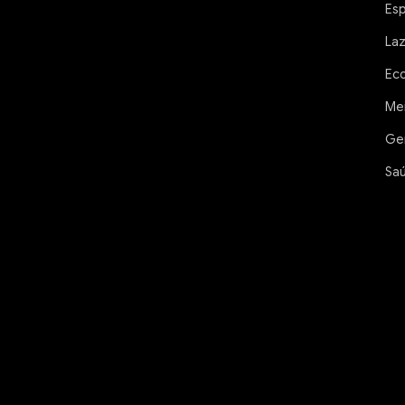
Es
La
Ec
Me
Ge
Sa