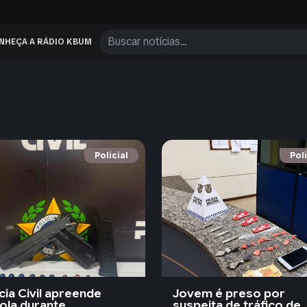
NHEÇA A RÁDIO KBUM
Policial
Poli
cia Civil apreende
Jovem é preso por
tola durante
suspeita de tráfico de