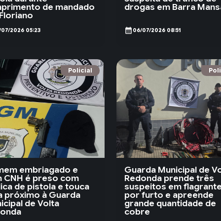
primento de mandado
drogas em Barra Mans
Floriano
calendar_month
/07/2026 05:23
06/07/2026 08:51
Policial
Poli
em embriagado e
Guarda Municipal de Vo
 CNH é preso com
Redonda prende três
ica de pistola e touca
suspeitos em flagrant
ja próximo à Guarda
por furto e apreende
icipal de Volta
grande quantidade de
onda
cobre