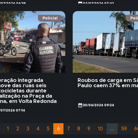
calendar_month
/07/2026 06:39
02/07/2026 07:42
Policial
Poli
ração integrada
Roubos de carga em S
ove das ruas seis
Paulo caem 37% em m
ocicletas durante
calização na Praça da
ina, em Volta Redonda
calendar_month
30/06/2026 09:24
/07/2026 07:14
1
2
3
4
5
6
7
8
9
10
...
59
6