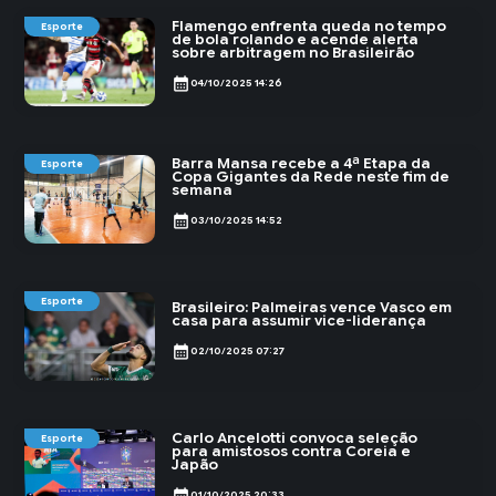
Flamengo enfrenta queda no tempo
Esporte
de bola rolando e acende alerta
sobre arbitragem no Brasileirão
calendar_month
04/10/2025 14:26
Barra Mansa recebe a 4ª Etapa da
Esporte
Copa Gigantes da Rede neste fim de
semana
calendar_month
03/10/2025 14:52
Esporte
Brasileiro: Palmeiras vence Vasco em
casa para assumir vice-liderança
calendar_month
02/10/2025 07:27
Carlo Ancelotti convoca seleção
Esporte
para amistosos contra Coreia e
Japão
calendar_month
01/10/2025 20:33