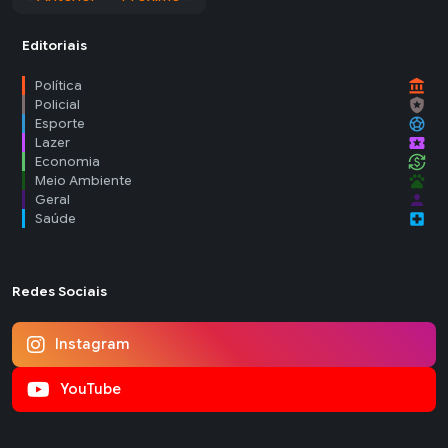
Editoriais
account_balance
Política
local_police
Policial
sports_soccer
Esporte
local_activity
Lazer
currency_exchange
Economia
pets
Meio Ambiente
person
Geral
local_hospital
Saúde
Redes Sociais
Instagram
YouTube