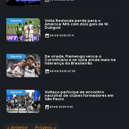
Volta Redonda perde para o
Esporte
América-MG com dois gols de W.
Dubgod
calendar_month
30/09/2025 07:11
De virada, Flamengo vence o
Esporte
Corinthians e se isola ainda mais na
liderança do Brasileirão
calendar_month
29/09/2025 07:26
Voltaço participa de encontro
Esporte
nacional de clubes formadores em
São Paulo
calendar_month
27/09/2025 11:42
« Anterior
Próximo »