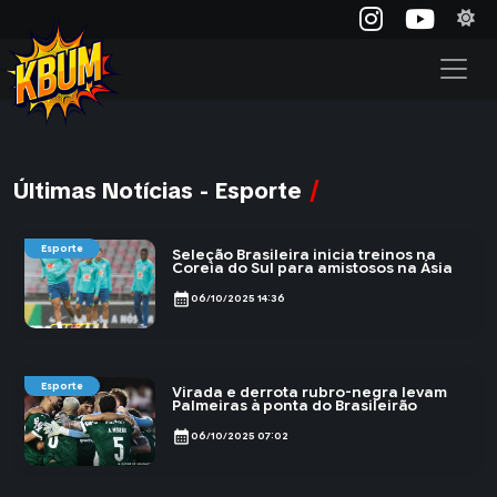
Últimas Notícias - Esporte
Esporte
Seleção Brasileira inicia treinos na
Coreia do Sul para amistosos na Ásia
calendar_month
06/10/2025 14:36
Esporte
Virada e derrota rubro-negra levam
Palmeiras à ponta do Brasileirão
calendar_month
06/10/2025 07:02