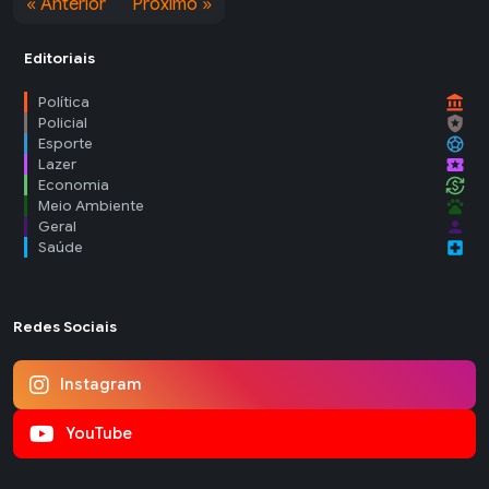
« Anterior
Próximo »
Editoriais
account_balance
Política
local_police
Policial
sports_soccer
Esporte
local_activity
Lazer
currency_exchange
Economia
pets
Meio Ambiente
person
Geral
local_hospital
Saúde
Redes Sociais
Instagram
YouTube