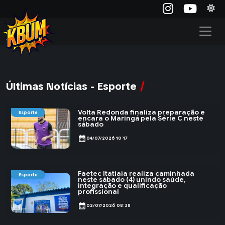
Últimas Notícias - Esporte
Volta Redonda finaliza preparação e
Esporte
encara o Maringá pela Série C neste
sábado
calendar_month
04/07/2026 10:17
Faetec Itatiaia realiza caminhada
Esporte
neste sábado (4) unindo saúde,
integração e qualificação
profissional
calendar_month
02/07/2026 08:38