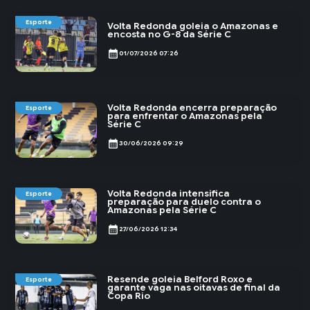
Esporte
Volta Redonda goleia o Amazonas e
encosta no G-8 da Série C
calendar_month
01/07/2026 07:26
Volta Redonda encerra preparação
Esporte
para enfrentar o Amazonas pela
Série C
calendar_month
30/06/2026 09:29
Volta Redonda intensifica
Esporte
preparação para duelo contra o
Amazonas pela Série C
calendar_month
27/06/2026 12:34
Resende goleia Belford Roxo e
Esporte
garante vaga nas oitavas de final da
Copa Rio