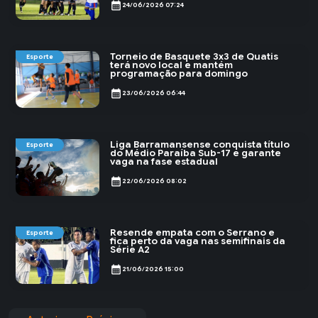
calendar_month
24/06/2026 07:24
Torneio de Basquete 3x3 de Quatis
Esporte
terá novo local e mantém
programação para domingo
calendar_month
23/06/2026 06:44
Liga Barramansense conquista título
Esporte
do Médio Paraíba Sub-17 e garante
vaga na fase estadual
calendar_month
22/06/2026 08:02
Resende empata com o Serrano e
Esporte
fica perto da vaga nas semifinais da
Série A2
calendar_month
21/06/2026 15:00