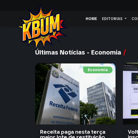
HOME
EDITORIAS
CO
Últimas Notícias - Economia
Economia
Receita paga nesta terça
Vol
maior lote de restituição
ins