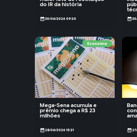
do IR da história
púb
téc
calendar_month
calendar_month
30/06/2026 09:20
30
Economia
Mega-Sena acumula e
Ban
prêmio chega a R$ 23
con
milhões
ama
calendar_month
calendar_month
28/06/2026 15:21
27