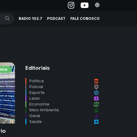
RADIO 102.7
PODCAST
FALE CONOSCO
Editoriais
mia
account_balance
Política
local_police
Policial
sports_soccer
Esporte
local_activity
Lazer
currency_exchange
Economia
pets
Meio Ambiente
person
Geral
local_hospital
Saúde
rio