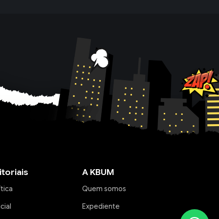
itoriais
A KBUM
ítica
Quem somos
icial
Expediente