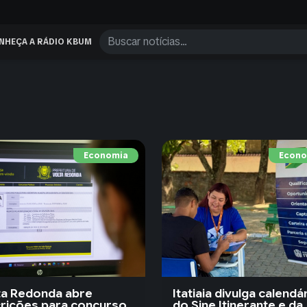
NHEÇA A RÁDIO KBUM
Economia
Econo
ta Redonda abre
Itatiaia divulga calendá
crições para concurso
do Sine Itinerante e da