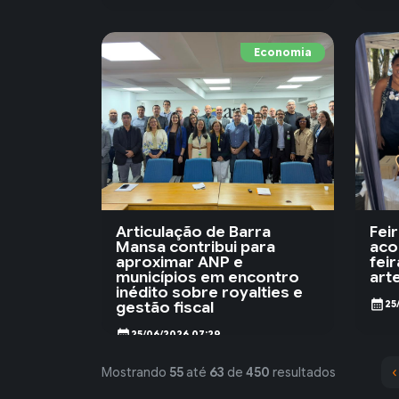
Economia
Articulação de Barra
Fei
Mansa contribui para
aco
aproximar ANP e
fei
municípios em encontro
art
inédito sobre royalties e
calendar_month
gestão fiscal
25
calendar_month
25/06/2026 07:29
‹
Mostrando
55
até
63
de
450
resultados