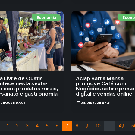
Economia
Econo
ra Livre de Quatis
Aciap Barra Mansa
ntece nesta sexta-
promove Café com
ra com produtos rurais,
Negócios sobre prese
esanato e gastronomia
digital e vendas online
calendar_month
/06/2026 07:01
24/06/2026 07:31
1
2
3
4
5
6
7
8
9
10
...
49
5