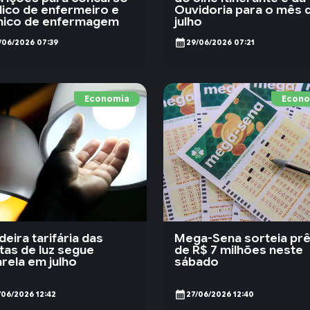
lico de enfermeiro e
Ouvidoria para o mês 
nico de enfermagem
julho
calendar_month
/06/2026 07:39
29/06/2026 07:21
Economia
Econo
deira tarifária das
Mega-Sena sorteia pr
tas de luz segue
de R$ 7 milhões neste
rela em julho
sábado
calendar_month
/06/2026 12:42
27/06/2026 12:40