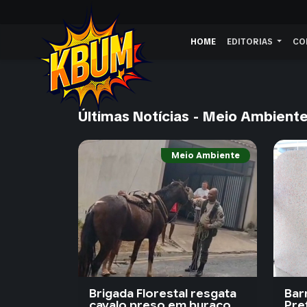
HOME
EDITORIAS
CO
Últimas Notícias - Meio Ambient
Meio Ambiente
Brigada Florestal resgata
Bar
cavalo preso em buraco
Pref