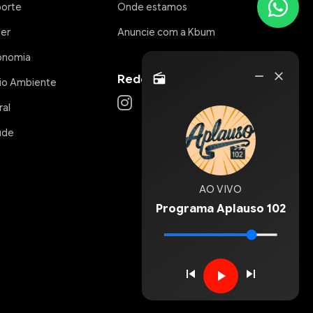
porte
Onde estamos
zer
Anuncie com a Kbum
onomia
Rádio
remove
close
Redes Sociais
radio
io Ambiente
Online
ral
úde
AO VIVO
Programa Aplauso 102
skip_previous
skip_next
play_arrow