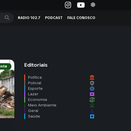
RADIO 102.7
PODCAST
FALE CONOSCO
Editoriais
ente
account_balance
Política
local_police
Policial
sports_soccer
Esporte
local_activity
Lazer
currency_exchange
Economia
pets
Meio Ambiente
person
Geral
local_hospital
Saúde