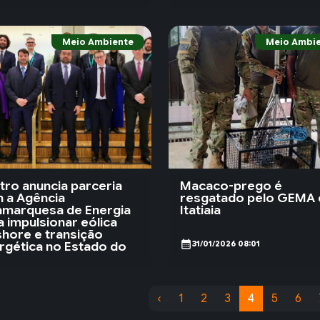
Meio Ambiente
Meio Ambi
tro anuncia parceria
Macaco-prego é
 a Agência
resgatado pelo GEMA
amarquesa de Energia
Itatiaia
a impulsionar eólica
shore e transição
calendar_month
rgética no Estado do
31/01/2026 08:01
/02/2026 06:54
‹
1
2
3
4
5
6