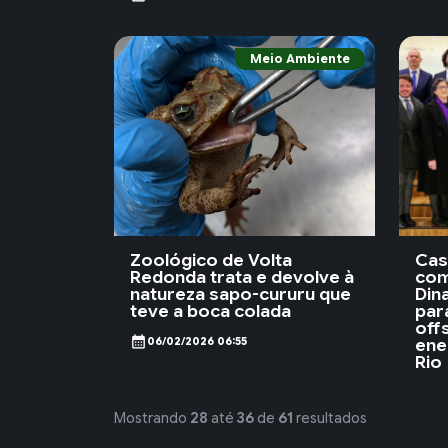
Meio Ambiente
Zoológico de Volta
Cas
Redonda trata e devolve à
com
natureza sapo-cururu que
Din
teve a boca colada
par
off
calendar_month
ene
06/02/2026 06:55
Rio
calendar_month
03
Mostrando
28
até
36
de
61
resultados