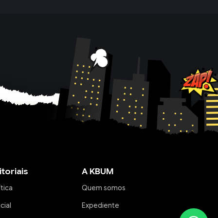
itoriais
A KBUM
ítica
Quem somos
icial
Expediente