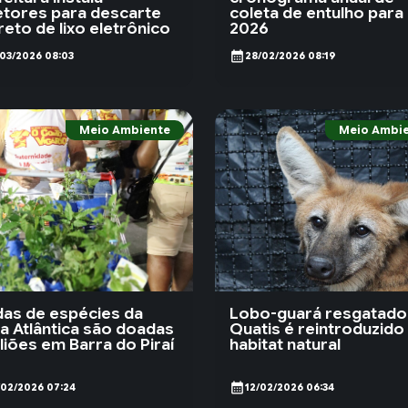
etores para descarte
coleta de entulho para
reto de lixo eletrônico
2026
calendar_month
/03/2026 08:03
28/02/2026 08:19
Meio Ambiente
Meio Ambi
as de espécies da
Lobo-guará resgatad
a Atlântica são doadas
Quatis é reintroduzido
oliões em Barra do Piraí
habitat natural
calendar_month
/02/2026 07:24
12/02/2026 06:34