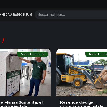
NHEÇA A RÁDIO KBUM
e
Meio Ambiente
Meio Ambi
ra Mansa Sustentável:
Resende divulga
eitura instala
cronograma anual de