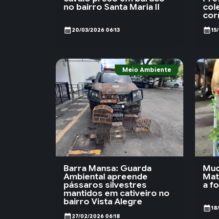
no bairro Santa Maria II
col
cor
calendar_month
calendar_month
20/03/2026 06:13
15
Meio Ambiente
Barra Mansa: Guarda
Mud
Ambiental apreende
Mat
pássaros silvestres
a f
mantidos em cativeiro no
bairro Vista Alegre
calendar_month
18
calendar_month
27/02/2026 06:18