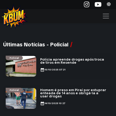
Últimas Notícias - Policial
Policial
Polícia apreende drogas após troca
de tiros em Resende
calendar_month
15/10/2025 07:21
Homem é preso em Piraí por estuprar
Policial
enteada de 14 anos e obrigá-la a
usar drogas
calendar_month
14/10/2025 10:27