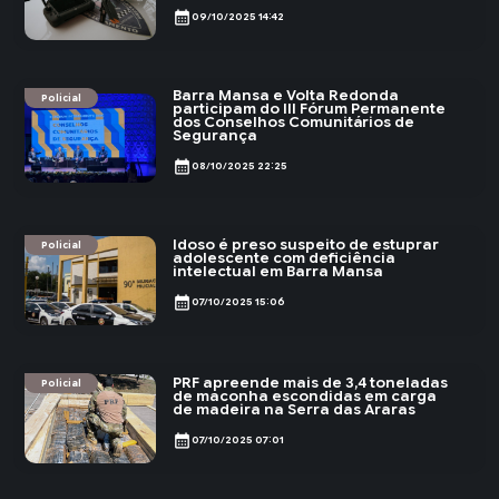
calendar_month
09/10/2025 14:42
Barra Mansa e Volta Redonda
Policial
participam do III Fórum Permanente
dos Conselhos Comunitários de
Segurança
calendar_month
08/10/2025 22:25
Idoso é preso suspeito de estuprar
Policial
adolescente com deficiência
intelectual em Barra Mansa
calendar_month
07/10/2025 15:06
PRF apreende mais de 3,4 toneladas
Policial
de maconha escondidas em carga
de madeira na Serra das Araras
calendar_month
07/10/2025 07:01