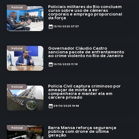
Policiais militares do Rio concluem
Policial
curso sobre uso de câmeras
corporais e emprego proporcional
da força
calendar_month
13/10/2025 07:57
Governador Cláudio Castro
Policial
sanciona pacote de enfrentamento
ao crime violento no Rio de Janeiro
calendar_month
10/10/2025 11:19
Polícia Civil captura criminoso por
Policial
ameaçar de morte a ex-
companheira e manter ela em
cárcere privado
calendar_month
09/10/2025 14:48
Barra Mansa reforça segurança
Policial
pública com drone de última
geração