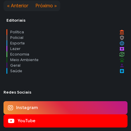
« Anterior
Próximo »
Editoriais
account_balance
Política
local_police
Policial
sports_soccer
Esporte
local_activity
Lazer
currency_exchange
Economia
pets
Meio Ambiente
person
Geral
local_hospital
Saúde
Redes Sociais
Instagram
YouTube