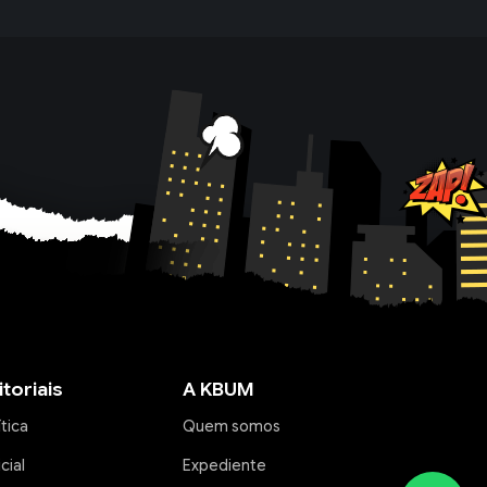
itoriais
A KBUM
ítica
Quem somos
icial
Expediente