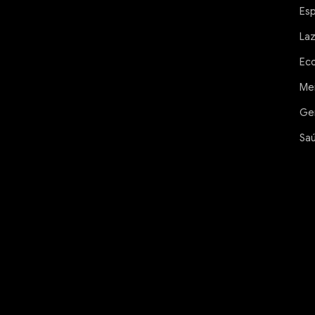
Es
La
Ec
Me
Ge
Sa