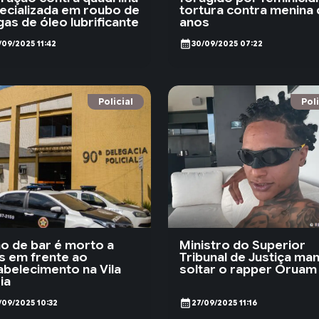
ecializada em roubo de
tortura contra menina 
gas de óleo lubrificante
anos
calendar_month
/09/2025 11:42
30/09/2025 07:22
Policial
Poli
o de bar é morto a
Ministro do Superior
os em frente ao
Tribunal de Justiça ma
abelecimento na Vila
soltar o rapper Oruam
ia
calendar_month
/09/2025 10:32
27/09/2025 11:16