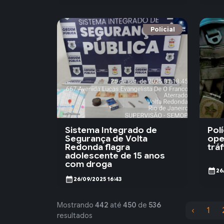
Policial
Sistema Integrado de
Polí
Segurança de Volta
ope
Redonda flagra
trá
adolescente de 15 anos
com droga
calendar_month
26
calendar_month
26/09/2025 16:43
Mostrando
442
até
450
de
536
‹
1
resultados