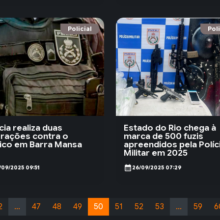
Policial
Poli
cia realiza duas
Estado do Rio chega à
rações contra o
marca de 500 fuzis
fico em Barra Mansa
apreendidos pela Políc
Militar em 2025
calendar_month
/09/2025 09:51
26/09/2025 07:29
2
...
47
48
49
50
51
52
53
...
59
6