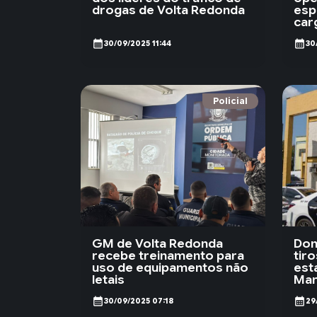
drogas de Volta Redonda
esp
car
calendar_month
calendar_month
30/09/2025 11:44
30
Policial
GM de Volta Redonda
Don
recebe treinamento para
tir
uso de equipamentos não
est
letais
Mar
calendar_month
calendar_month
30/09/2025 07:18
29