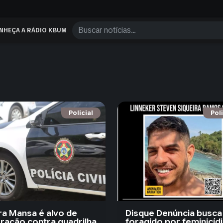
NHEÇA A RÁDIO KBUM
Policial
Poli
ra Mansa é alvo de
Disque Denúncia busca
ração contra quadrilha
foragido por feminicíd