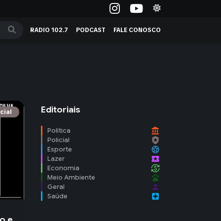
RADIO 102.7
PODCAST
FALE CONOSCO
Editoriais
cial
account_balance
Política
local_police
Policial
sports_soccer
Esporte
local_activity
Lazer
currency_exchange
Economia
pets
Meio Ambiente
person
Geral
local_hospital
Saúde
io e