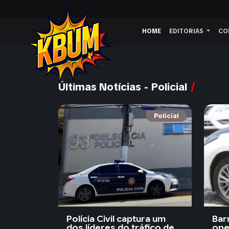
HOME
EDITORIAS
CO
Últimas Notícias - Policial
Policial
Polícia Civil captura um
Bar
dos líderes do tráfico de
ope