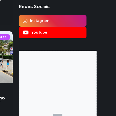
Redes Sociais
Instagram
YouTube
azer
 no
r