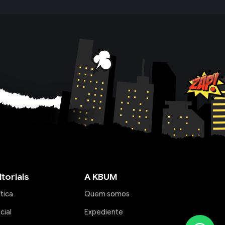
itoriais
A KBUM
ítica
Quem somos
icial
Expediente