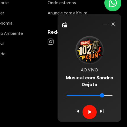
porte
Onde estamos
zer
Anuncie com a Kbum
Rádio
onomia
remove
close
radio
Online
Redes Sociais
io Ambiente
ral
úde
AO VIVO
Musical com Sandro
Dejota
skip_previous
skip_next
play_arrow