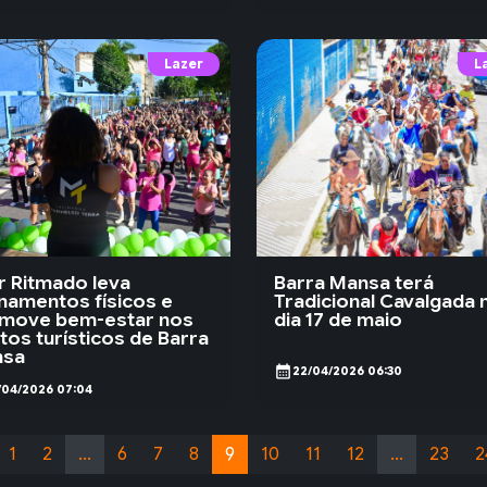
Lazer
L
r Ritmado leva
Barra Mansa terá
inamentos físicos e
Tradicional Cavalgada 
move bem-estar nos
dia 17 de maio
tos turísticos de Barra
nsa
calendar_month
22/04/2026 06:30
/04/2026 07:04
1
2
...
6
7
8
9
10
11
12
...
23
2