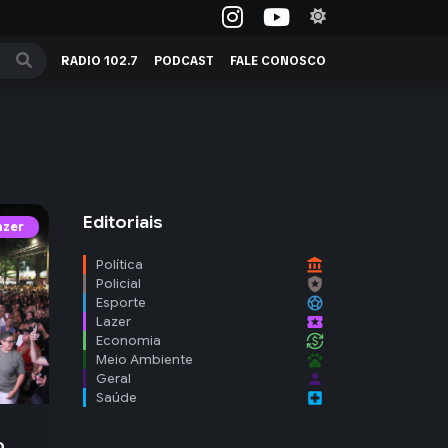
RADIO 102.7
PODCAST
FALE CONOSCO
Editoriais
azer
account_balance
Política
local_police
Policial
sports_soccer
Esporte
local_activity
Lazer
currency_exchange
Economia
pets
Meio Ambiente
person
Geral
local_hospital
Saúde
o