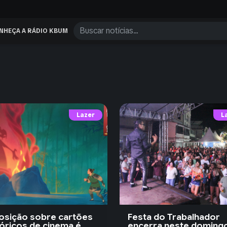
NHEÇA A RÁDIO KBUM
Lazer
L
osição sobre cartões
Festa do Trabalhador
tóricos de cinema é
encerra neste doming