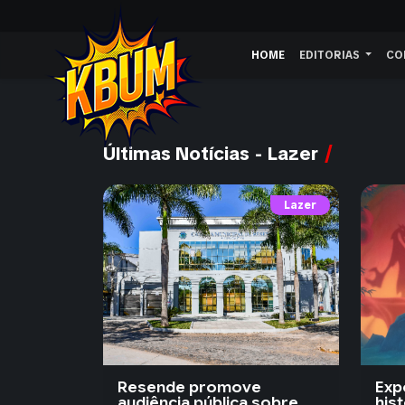
HOME
EDITORIAS
CO
Últimas Notícias - Lazer
Lazer
Resende promove
Exp
audiência pública sobre
his