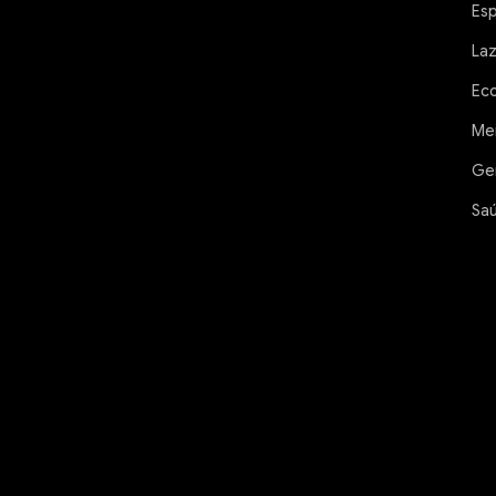
Es
La
Ec
Me
Ge
Sa