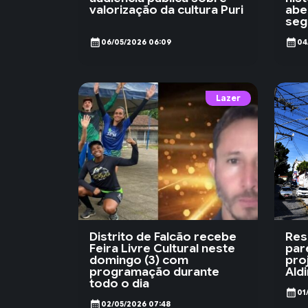
valorização da cultura Puri
abe
seg
calendar_month
calendar_month
06/05/2026 06:09
04
Lazer
Distrito de Falcão recebe
Res
Feira Livre Cultural neste
par
domingo (3) com
proj
programação durante
Aldi
todo o dia
calendar_month
01
calendar_month
02/05/2026 07:48