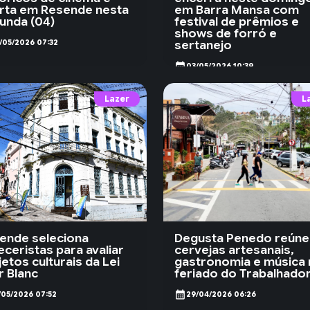
rta em Resende nesta
em Barra Mansa com
unda (04)
festival de prêmios e
shows de forró e
sertanejo
/05/2026 07:32
calendar_month
03/05/2026 10:39
Lazer
L
ende seleciona
Degusta Penedo reúne
eceristas para avaliar
cervejas artesanais,
etos culturais da Lei
gastronomia e música
r Blanc
feriado do Trabalhado
calendar_month
/05/2026 07:52
29/04/2026 06:26