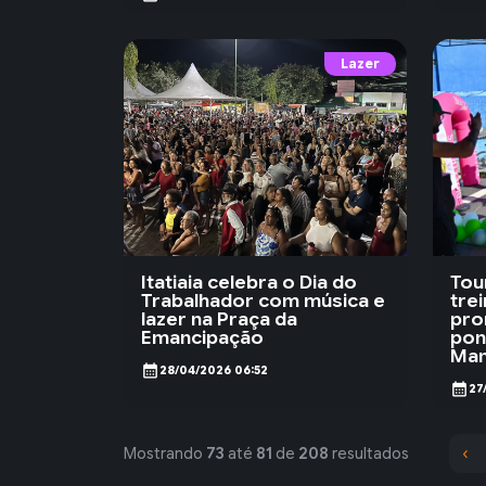
Lazer
Itatiaia celebra o Dia do
Tou
Trabalhador com música e
tre
lazer na Praça da
pro
Emancipação
pon
Ma
calendar_month
28/04/2026 06:52
calendar_month
27
‹
Mostrando
73
até
81
de
208
resultados