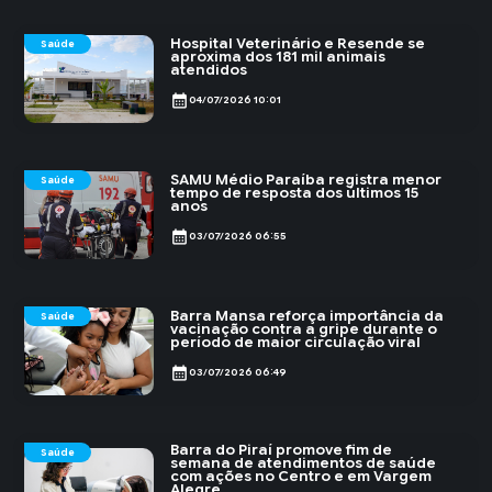
Hospital Veterinário e Resende se
Saúde
aproxima dos 181 mil animais
atendidos
calendar_month
04/07/2026 10:01
SAMU Médio Paraíba registra menor
Saúde
tempo de resposta dos últimos 15
anos
calendar_month
03/07/2026 06:55
Barra Mansa reforça importância da
Saúde
vacinação contra a gripe durante o
período de maior circulação viral
calendar_month
03/07/2026 06:49
Barra do Piraí promove fim de
Saúde
semana de atendimentos de saúde
com ações no Centro e em Vargem
Alegre