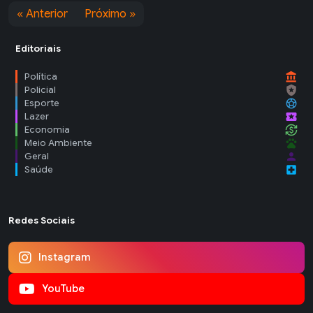
« Anterior
Próximo »
Editoriais
account_balance
Política
local_police
Policial
sports_soccer
Esporte
local_activity
Lazer
currency_exchange
Economia
pets
Meio Ambiente
person
Geral
local_hospital
Saúde
Redes Sociais
Instagram
YouTube