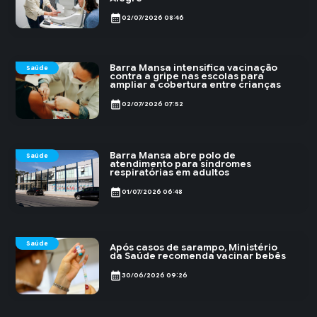
calendar_month
02/07/2026 08:46
Barra Mansa intensifica vacinação
Saúde
contra a gripe nas escolas para
ampliar a cobertura entre crianças
calendar_month
02/07/2026 07:52
Barra Mansa abre polo de
Saúde
atendimento para síndromes
respiratórias em adultos
calendar_month
01/07/2026 06:48
Saúde
Após casos de sarampo, Ministério
da Saúde recomenda vacinar bebês
calendar_month
30/06/2026 09:26