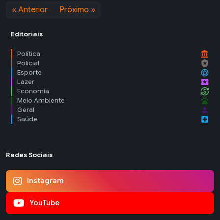
« Anterior
Próximo »
Editoriais
account_balance
Política
local_police
Policial
sports_soccer
Esporte
local_activity
Lazer
currency_exchange
Economia
pets
Meio Ambiente
person
Geral
local_hospital
Saúde
Redes Sociais
Instagram
YouTube