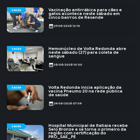
Vacinação antirrábica para cães e
Saúde
gatos acontece neste sábado em
cinco bairros de Resende
calendar_month
27/06/2026 12:10
Hemonúcleo de Volta Redonda abre
Saúde
neste sábado (27) para coleta de
sangue
calendar_month
26/06/2026 10:00
Volta Redonda inicia aplicação da
Saúde
vacina Pneumo 20 na rede pública
de saúde
calendar_month
24/06/2026 07:09
Hospital Municipal de Itatiaia recebe
Saúde
Selo Bronze e se torna o primeiro da
região com certificação do
PRO_SAE_PE