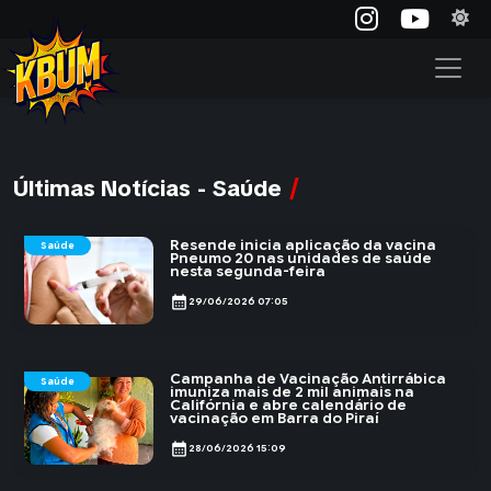
Últimas Notícias - Saúde
Resende inicia aplicação da vacina
Saúde
Pneumo 20 nas unidades de saúde
nesta segunda-feira
calendar_month
29/06/2026 07:05
Campanha de Vacinação Antirrábica
Saúde
imuniza mais de 2 mil animais na
Califórnia e abre calendário de
vacinação em Barra do Piraí
calendar_month
28/06/2026 15:09