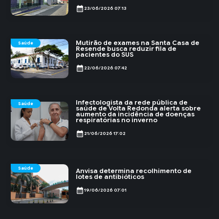
calendar_month
23/06/2026 07:13
Mutirão de exames na Santa Casa de
Saúde
Resende busca reduzir fila de
pacientes do SUS
calendar_month
22/06/2026 07:42
Infectologista da rede pública de
Saúde
saúde de Volta Redonda alerta sobre
aumento da incidência de doenças
respiratórias no inverno
calendar_month
21/06/2026 17:02
Saúde
Anvisa determina recolhimento de
lotes de antibióticos
calendar_month
19/06/2026 07:01